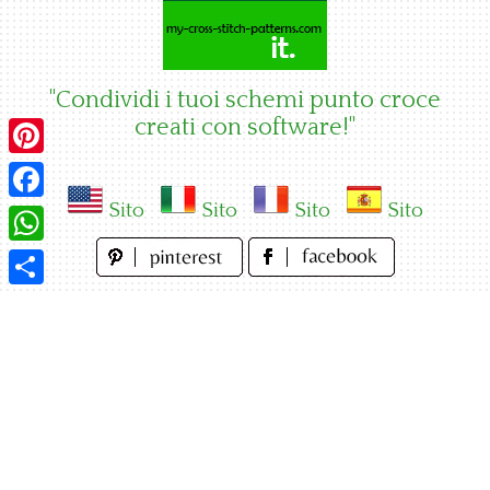
Skip
to
content
"Condividi i tuoi schemi punto croce
creati con software!"
Pinterest
Sito
Sito
Sito
Sito
Facebook
WhatsApp
Condividi