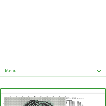
Menu
Homepage
Ultimi schemi
Alfabeto