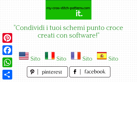
Skip
to
content
"Condividi i tuoi schemi punto croce
creati con software!"
Pinterest
Sito
Sito
Sito
Sito
Facebook
WhatsApp
Condividi