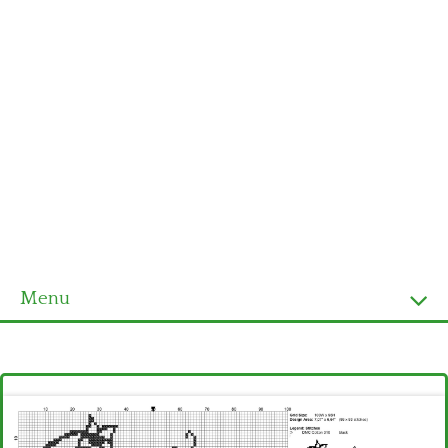
Menu
Homepage
Ultimi schemi
Alfabeto