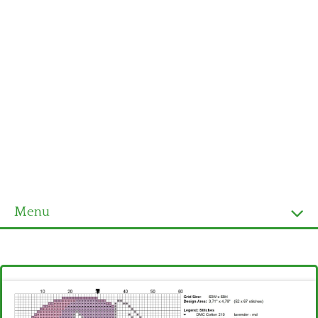
Menu
Homepage
Ultimi schemi
Alfabeto