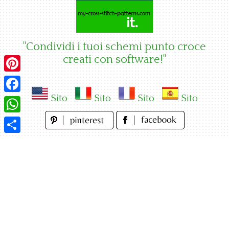
Skip
to
content
"Condividi i tuoi schemi punto croce
creati con software!"
Pinterest
Sito
Sito
Sito
Sito
Facebook
WhatsApp
Condividi