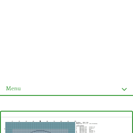
Menu
Homepage
Ultimi schemi
Alfabeto