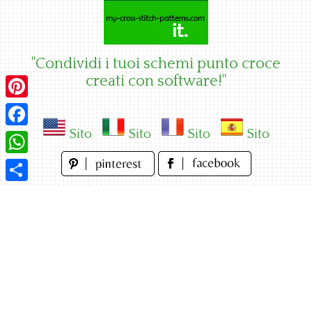
Skip
to
content
"Condividi i tuoi schemi punto croce
creati con software!"
Pinterest
Sito
Sito
Sito
Sito
Facebook
WhatsApp
Condividi