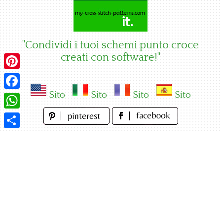
Skip
to
content
"Condividi i tuoi schemi punto croce
creati con software!"
Pinterest
Sito
Sito
Sito
Sito
Facebook
WhatsApp
Condividi