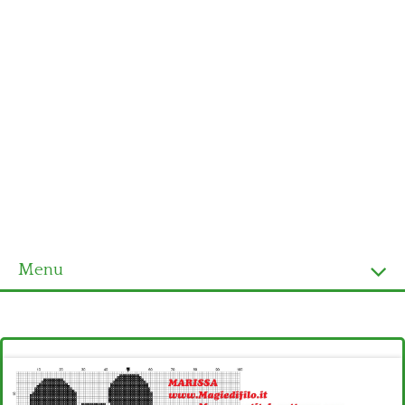
Menu
Homepage
Ultimi schemi
Alfabeto