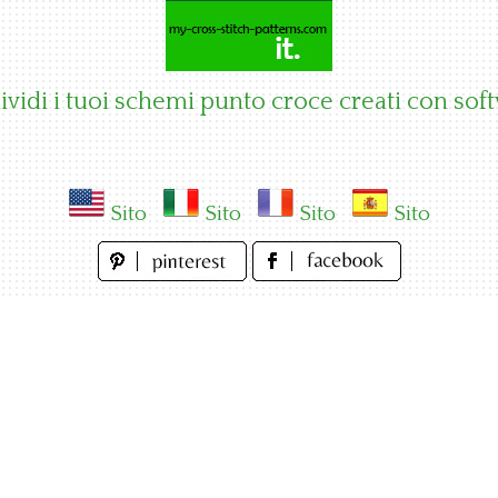
vidi i tuoi schemi punto croce creati con sof
Sito
Sito
Sito
Sito