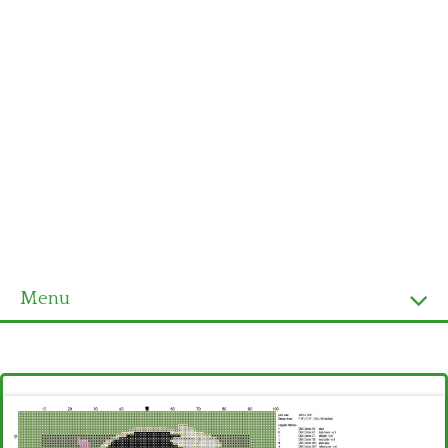
Menu
Homepage
Ultimi schemi
Alfabeto