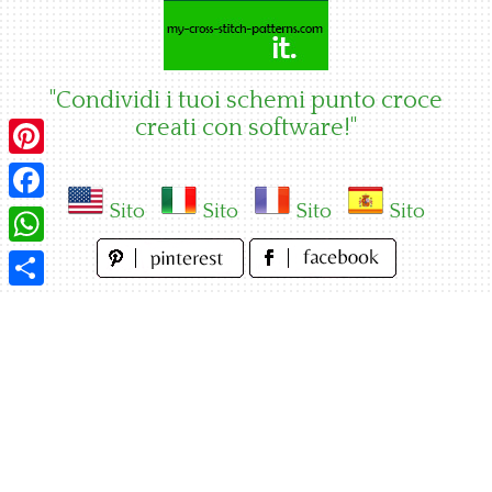
Skip
to
content
"Condividi i tuoi schemi punto croce
creati con software!"
Pinterest
Sito
Sito
Sito
Sito
Facebook
WhatsApp
Condividi