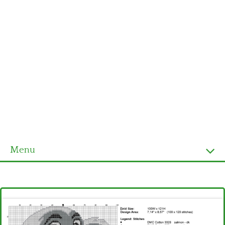
Menu
Homepage
Ultimi schemi
Alfabeto