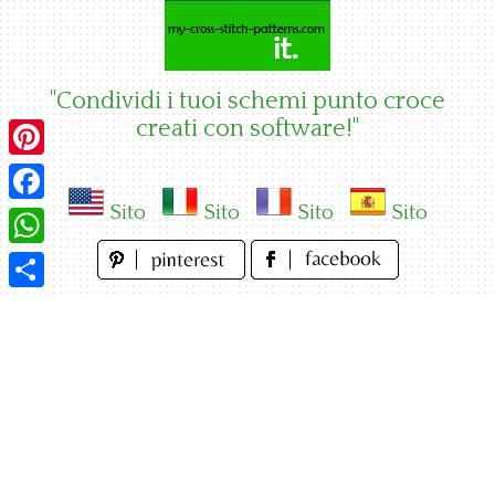
Skip
to
content
"Condividi i tuoi schemi punto croce
creati con software!"
Pinterest
Sito
Sito
Sito
Sito
Facebook
WhatsApp
Condividi