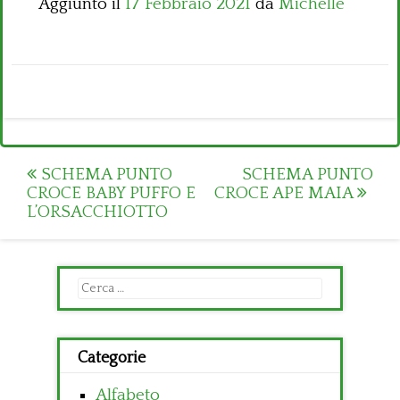
Aggiunto il
17 Febbraio 2021
da
Michelle
Post
SCHEMA PUNTO
SCHEMA PUNTO
CROCE BABY PUFFO E
CROCE APE MAIA
navigation
L’ORSACCHIOTTO
Ricerca
per:
Categorie
Alfabeto