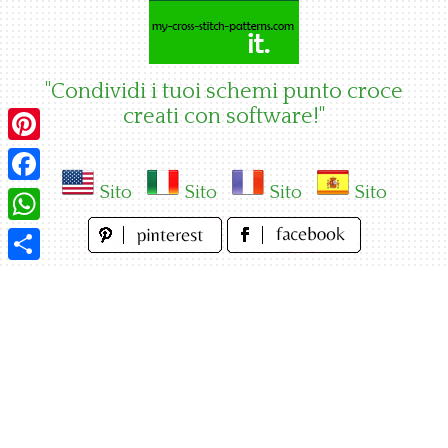
Skip
to
content
"Condividi i tuoi schemi punto croce
creati con software!"
Pinterest
Sito
Sito
Sito
Sito
Facebook
WhatsApp
Condividi