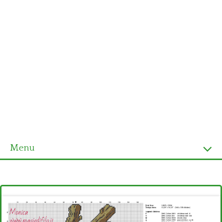
Menu
Homepage
Ultimi schemi
Alfabeto