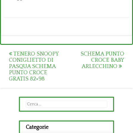
Post
TENERO SNOOPY
SCHEMA PUNTO
CONIGLIETTO DI
CROCE BABY
navigation
PASQUA SCHEMA
ARLECCHINO
PUNTO CROCE
GRATIS 82×98
Ricerca
per:
Categorie