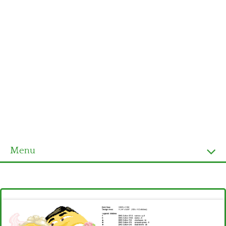
Menu
Homepage
Ultimi schemi
Alfabeto