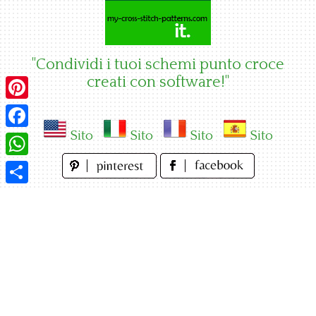
Skip
to
content
"Condividi i tuoi schemi punto croce
creati con software!"
Pinterest
Sito
Sito
Sito
Sito
Facebook
WhatsApp
Condividi