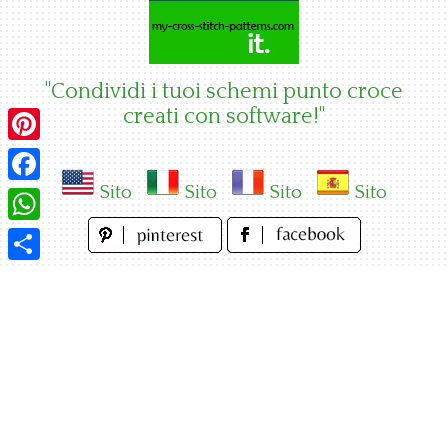
Skip
to
content
"Condividi i tuoi schemi punto croce
creati con software!"
Pinterest
Sito
Sito
Sito
Sito
Facebook
WhatsApp
Condividi