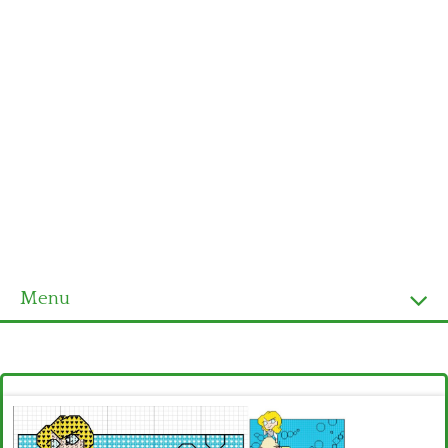
Menu
Homepage
Ultimi schemi
Alfabeto