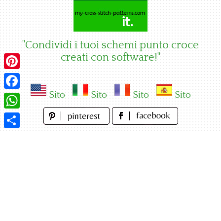
Skip
to
content
"Condividi i tuoi schemi punto croce
creati con software!"
Pinterest
Sito
Sito
Sito
Sito
Facebook
WhatsApp
Condividi