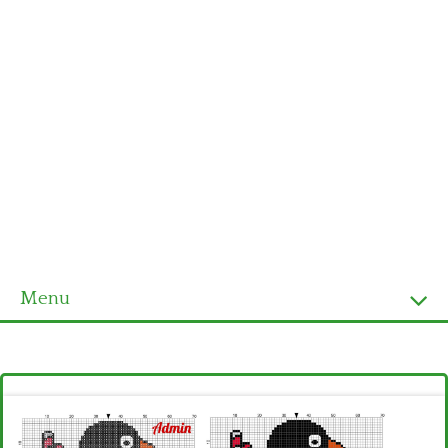
Menu
Homepage
Ultimi schemi
Alfabeto