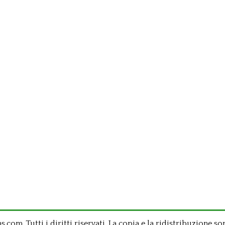
om .Tutti i diritti riservati. La copia e la ridistribuzione so