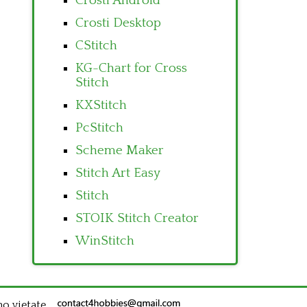
Crosti Android
Crosti Desktop
CStitch
KG-Chart for Cross
Stitch
KXStitch
PcStitch
Scheme Maker
Stitch Art Easy
Stitch
STOIK Stitch Creator
WinStitch
no vietate.