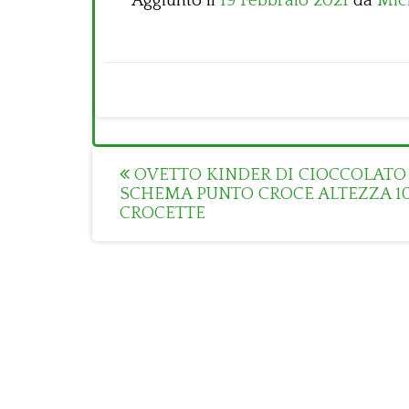
Aggiunto il
19 Febbraio 2021
da
Mic
Post
OVETTO KINDER DI CIOCCOLATO
SCHEMA PUNTO CROCE ALTEZZA 1
navigation
CROCETTE