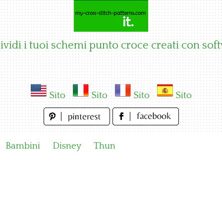
vidi i tuoi schemi punto croce creati con sof
Sito
Sito
Sito
Sito
Bambini
Disney
Thun