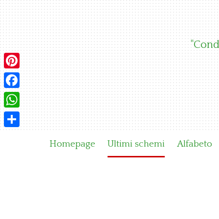
Skip
to
content
"Condi
Pinterest
Facebook
WhatsApp
Condividi
Homepage
Ultimi schemi
Alfabeto