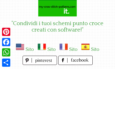
Skip
to
content
"Condividi i tuoi schemi punto croce
creati con software!"
Pinterest
Sito
Sito
Sito
Sito
Facebook
WhatsApp
Condividi