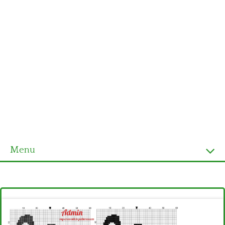
Menu
Homepage
Ultimi schemi
Alfabeto