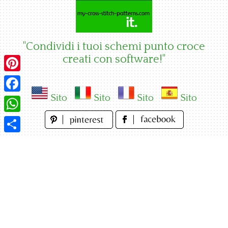
Skip
to
content
"Condividi i tuoi schemi punto croce
creati con software!"
Pinterest
Sito
Sito
Sito
Sito
Facebook
WhatsApp
Condividi