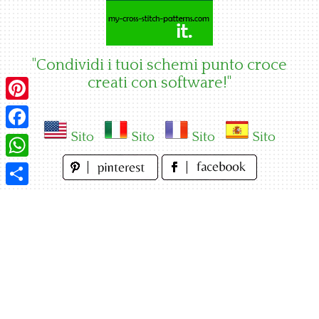
Skip
to
content
"Condividi i tuoi schemi punto croce
creati con software!"
Pinterest
Sito
Sito
Sito
Sito
Facebook
WhatsApp
Condividi