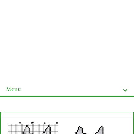
Menu
Homepage
Ultimi schemi
Alfabeto