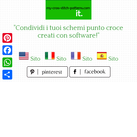
Skip
to
content
"Condividi i tuoi schemi punto croce
creati con software!"
Pinterest
Sito
Sito
Sito
Sito
Facebook
WhatsApp
Condividi