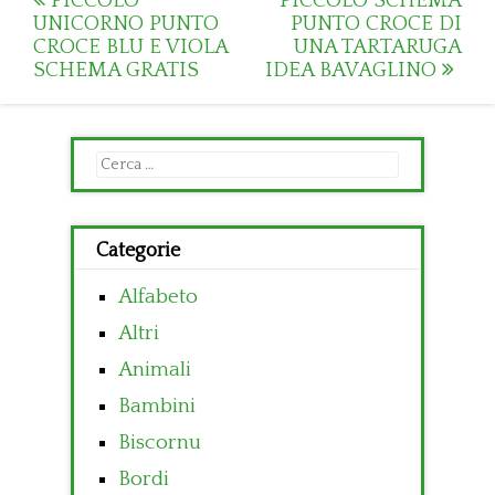
Post
PICCOLO
PICCOLO SCHEMA
UNICORNO PUNTO
PUNTO CROCE DI
navigation
CROCE BLU E VIOLA
UNA TARTARUGA
SCHEMA GRATIS
IDEA BAVAGLINO
Ricerca
per:
Categorie
Alfabeto
Altri
Animali
Bambini
Biscornu
Bordi