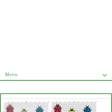
Menu
Homepage
Ultimi schemi
Alfabeto