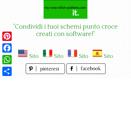
Skip
to
content
"Condividi i tuoi schemi punto croce
creati con software!"
Pinterest
Sito
Sito
Sito
Sito
Facebook
WhatsApp
Condividi