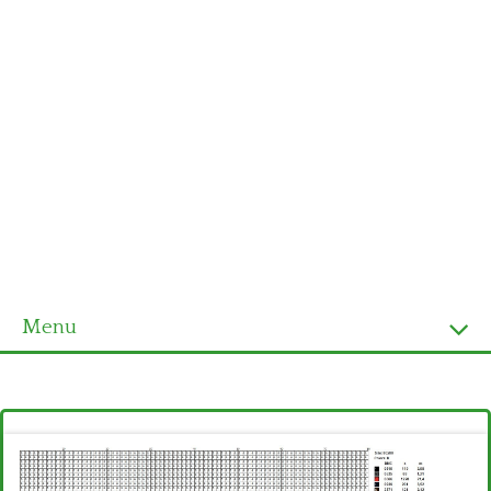
Menu
Homepage
Ultimi schemi
Alfabeto