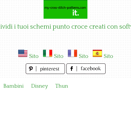
vidi i tuoi schemi punto croce creati con sof
Sito
Sito
Sito
Sito
Bambini
Disney
Thun