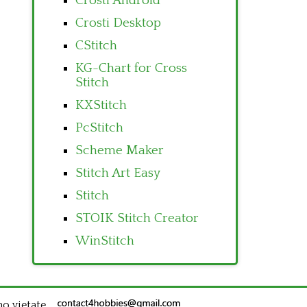
Crosti Android
Crosti Desktop
CStitch
KG-Chart for Cross
Stitch
KXStitch
PcStitch
Scheme Maker
Stitch Art Easy
Stitch
STOIK Stitch Creator
WinStitch
no vietate.