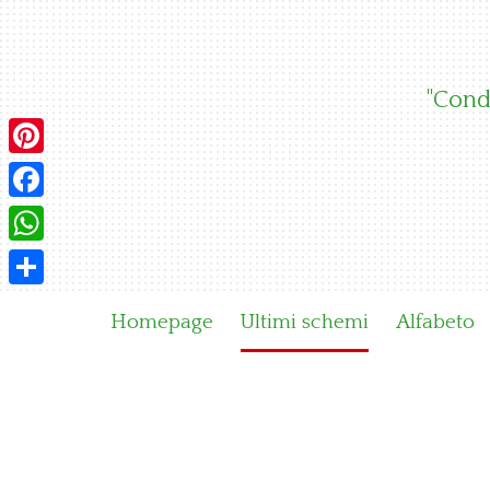
Skip
to
content
"Condi
Pinterest
Facebook
WhatsApp
Condividi
Homepage
Ultimi schemi
Alfabeto