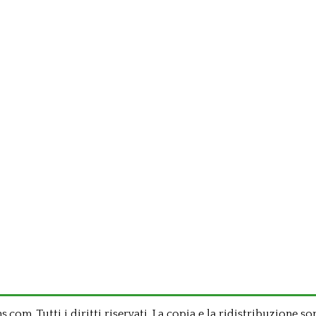
om .Tutti i diritti riservati. La copia e la ridistribuzione so