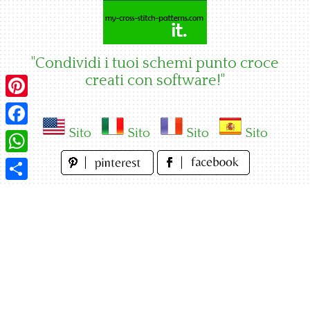
Skip
to
content
"Condividi i tuoi schemi punto croce
creati con software!"
Pinterest
Sito
Sito
Sito
Sito
Facebook
WhatsApp
Condividi