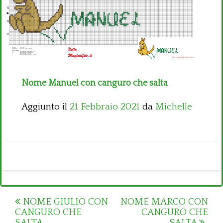
Bambini
Disney
Thun
Nome Manuel con canguro che salta
Aggiunto il
21 Febbraio 2021
da
Michelle
Post
NOME GIULIO CON
NOME MARCO CON
CANGURO CHE
CANGURO CHE
navigation
SALTA
SALTA