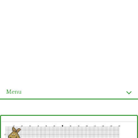
Menu
Homepage
Ultimi schemi
Alfabeto