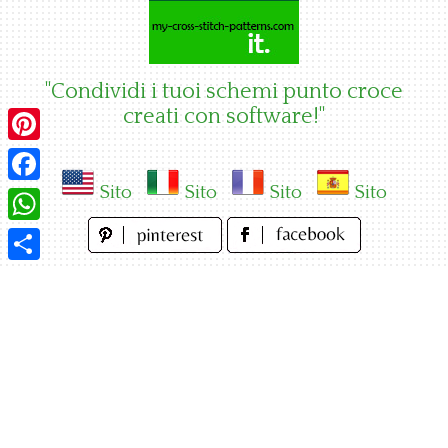
Skip
to
content
"Condividi i tuoi schemi punto croce
creati con software!"
Pinterest
Sito
Sito
Sito
Sito
Facebook
WhatsApp
Condividi