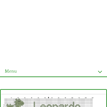
Menu
Homepage
Ultimi schemi
Alfabeto