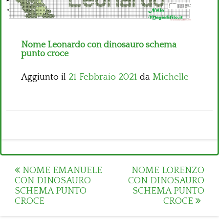
Bambini
Disney
Nome Leonardo con dinosauro schema
Thun
punto croce
Aggiunto il
21 Febbraio 2021
da
Michelle
Post
NOME EMANUELE
NOME LORENZO
CON DINOSAURO
CON DINOSAURO
navigation
SCHEMA PUNTO
SCHEMA PUNTO
CROCE
CROCE