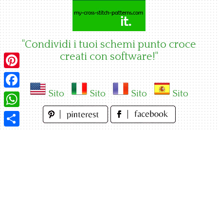
Skip
to
content
"Condividi i tuoi schemi punto croce
creati con software!"
Pinterest
Sito
Sito
Sito
Sito
Facebook
WhatsApp
Condividi