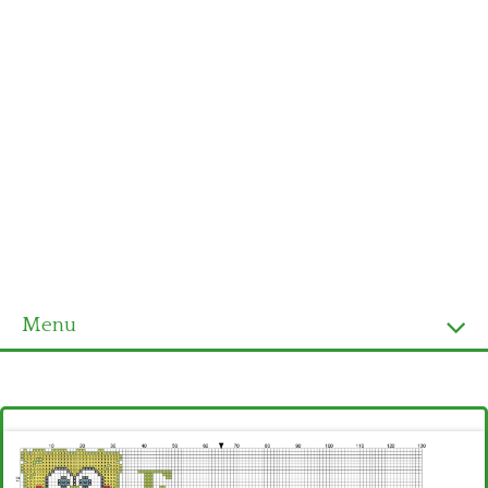
Menu
Homepage
Ultimi schemi
Alfabeto