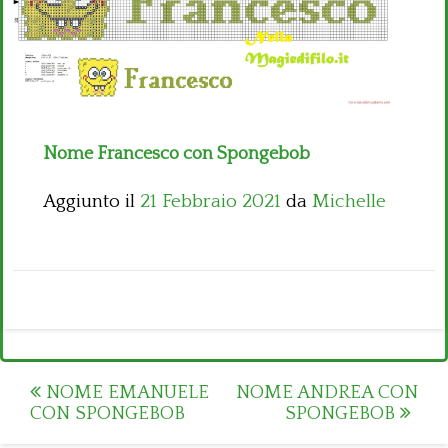
Bambini
Disney
Thun
Nome Francesco con Spongebob
Aggiunto il
21 Febbraio 2021
da
Michelle
Post
NOME EMANUELE
NOME ANDREA CON
CON SPONGEBOB
SPONGEBOB
navigation