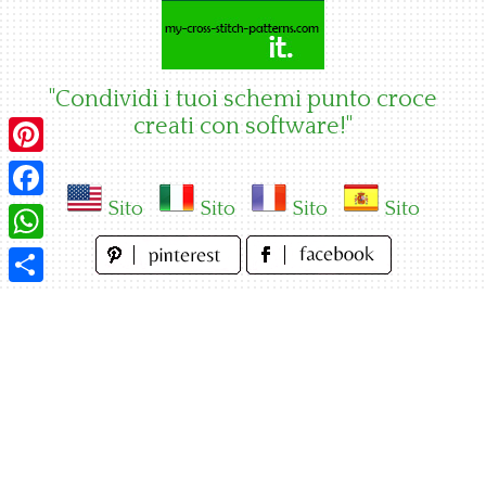
Skip
to
content
"Condividi i tuoi schemi punto croce
creati con software!"
Pinterest
Sito
Sito
Sito
Sito
Facebook
WhatsApp
Condividi