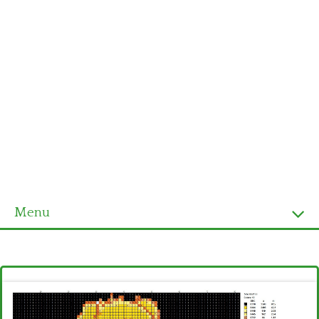
Menu
Homepage
Ultimi schemi
Alfabeto