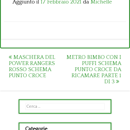
Aggiunto il
17 Febbraio 2021
da
Michelle
Post
MASCHERA DEL
METRO BIMBO CON I
POWER RANGERS
PUFFI SCHEMA
navigation
ROSSO SCHEMA
PUNTO CROCE DA
PUNTO CROCE
RICAMARE PARTE 1
DI 3
Ricerca
per:
Categorie