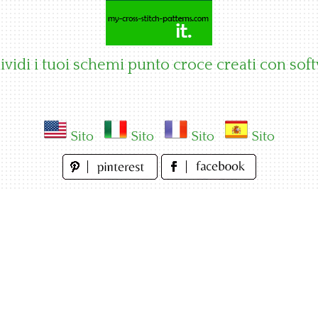
vidi i tuoi schemi punto croce creati con sof
Sito
Sito
Sito
Sito