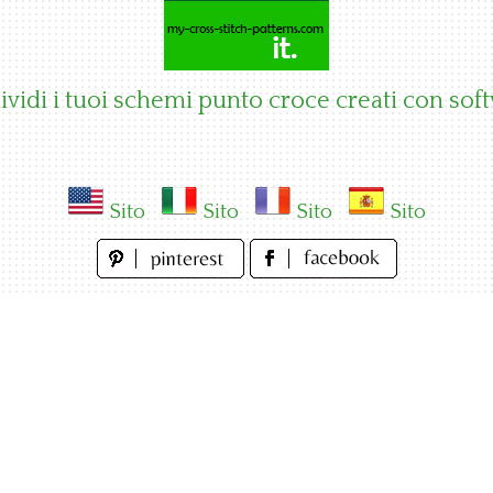
vidi i tuoi schemi punto croce creati con sof
Sito
Sito
Sito
Sito