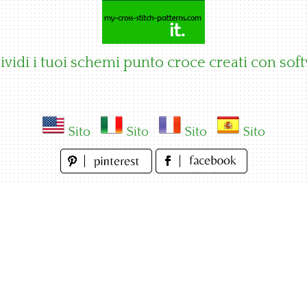
vidi i tuoi schemi punto croce creati con sof
Sito
Sito
Sito
Sito