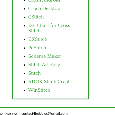
Crosti Android
Crosti Desktop
CStitch
KG-Chart for Cross
Stitch
KXStitch
PcStitch
Scheme Maker
Stitch Art Easy
Stitch
STOIK Stitch Creator
WinStitch
no vietate.