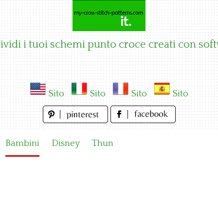
vidi i tuoi schemi punto croce creati con sof
Sito
Sito
Sito
Sito
Bambini
Disney
Thun