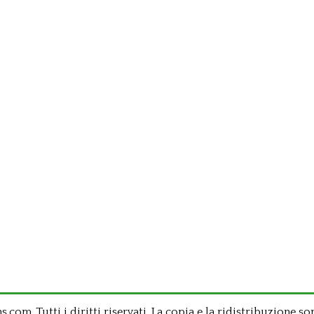
om .Tutti i diritti riservati. La copia e la ridistribuzione so