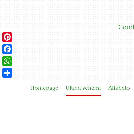
Skip
to
content
"Condi
Pinterest
Facebook
WhatsApp
Condividi
Homepage
Ultimi schemi
Alfabeto