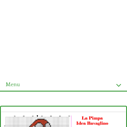
Menu
Homepage
Ultimi schemi
Alfabeto