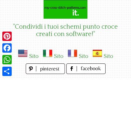
Skip
to
content
"Condividi i tuoi schemi punto croce
creati con software!"
Pinterest
Sito
Sito
Sito
Sito
Facebook
WhatsApp
Condividi