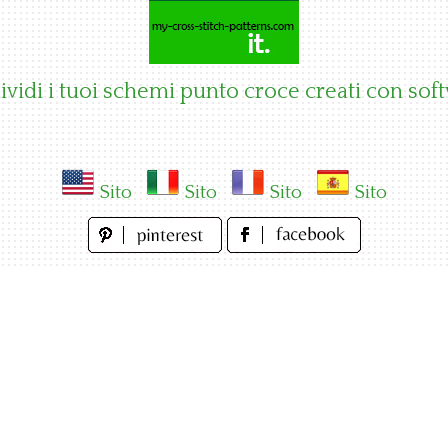
vidi i tuoi schemi punto croce creati con sof
Sito
Sito
Sito
Sito