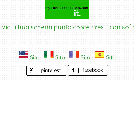
vidi i tuoi schemi punto croce creati con sof
Sito
Sito
Sito
Sito