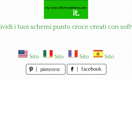
vidi i tuoi schemi punto croce creati con sof
Sito
Sito
Sito
Sito