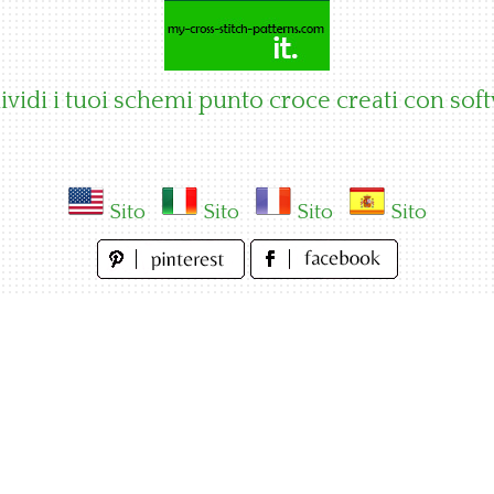
vidi i tuoi schemi punto croce creati con sof
Sito
Sito
Sito
Sito