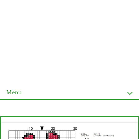
Menu
Homepage
Ultimi schemi
Alfabeto