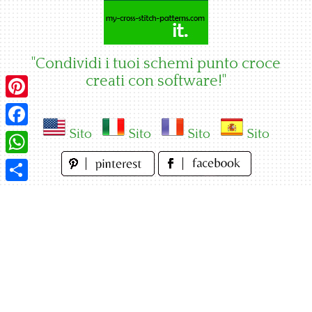
Skip
to
content
"Condividi i tuoi schemi punto croce
creati con software!"
Pinterest
Sito
Sito
Sito
Sito
Facebook
WhatsApp
Condividi