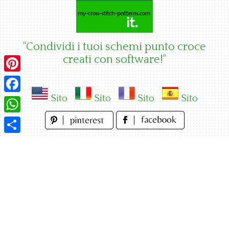
Skip
to
content
"Condividi i tuoi schemi punto croce
creati con software!"
Pinterest
Sito
Sito
Sito
Sito
Facebook
WhatsApp
Condividi