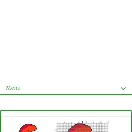
Menu
Homepage
Ultimi schemi
Alfabeto