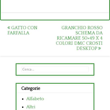
Post
GATTO CON
GRANCHIO ROSSO
FARFALLA
SCHEMA DA
navigation
RICAMARE 50×49 X 4
COLORI DMC CROSTI
DESKTOP
Ricerca
per:
Categorie
Alfabeto
Altri