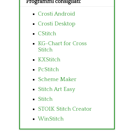
Programmi consigliati:
Crosti Android
Crosti Desktop
CStitch
KG-Chart for Cross
Stitch
KXStitch
PcStitch
Scheme Maker
Stitch Art Easy
Stitch
STOIK Stitch Creator
WinStitch