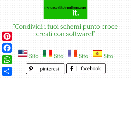
Skip
to
content
"Condividi i tuoi schemi punto croce
creati con software!"
Pinterest
Sito
Sito
Sito
Sito
Facebook
WhatsApp
Condividi