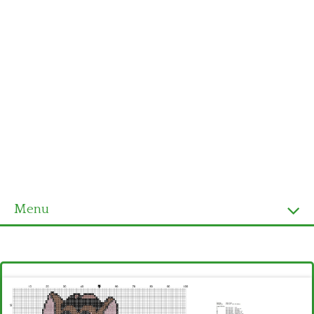
Menu
Homepage
Ultimi schemi
Alfabeto