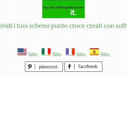
vidi i tuoi schemi punto croce creati con sof
Sito
Sito
Sito
Sito