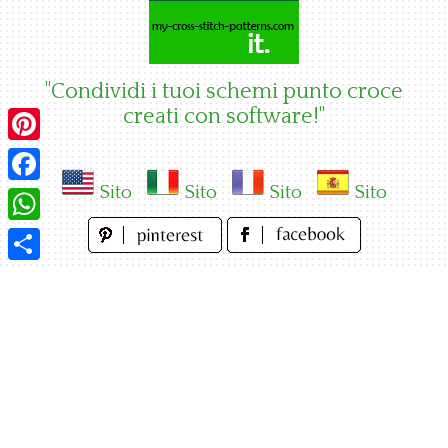
Skip
to
content
"Condividi i tuoi schemi punto croce
creati con software!"
Pinterest
Sito
Sito
Sito
Sito
Facebook
WhatsApp
Condividi