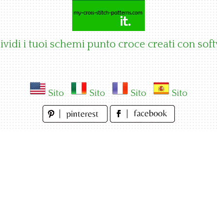
vidi i tuoi schemi punto croce creati con sof
Sito
Sito
Sito
Sito