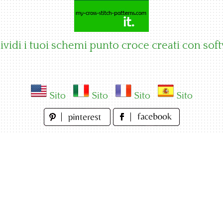
vidi i tuoi schemi punto croce creati con sof
Sito
Sito
Sito
Sito