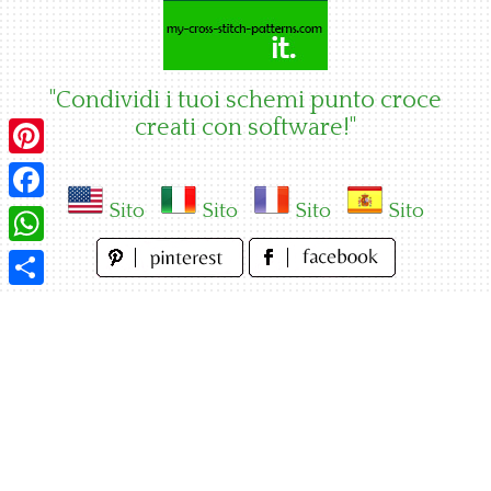
Skip
to
content
"Condividi i tuoi schemi punto croce
creati con software!"
Pinterest
Sito
Sito
Sito
Sito
Facebook
WhatsApp
Condividi