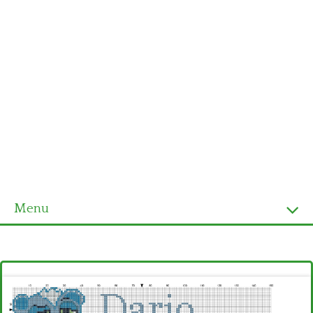
Menu
Homepage
Ultimi schemi
Alfabeto