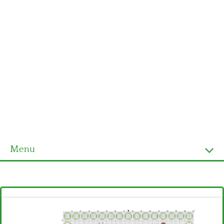
Menu
Homepage
Ultimi schemi
Alfabeto