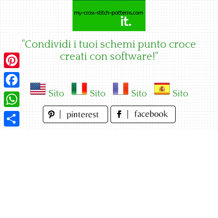
Skip
to
content
"Condividi i tuoi schemi punto croce
creati con software!"
Pinterest
Sito
Sito
Sito
Sito
Facebook
WhatsApp
Condividi