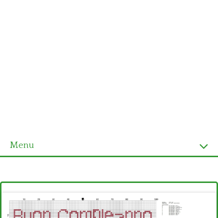
Menu
Homepage
Ultimi schemi
Alfabeto