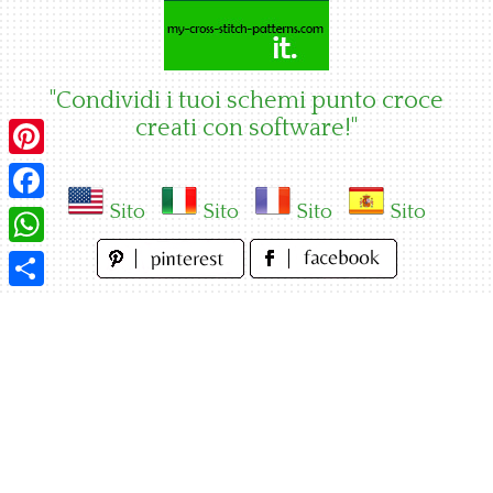
Skip
to
content
"Condividi i tuoi schemi punto croce
creati con software!"
Pinterest
Sito
Sito
Sito
Sito
Facebook
WhatsApp
Condividi