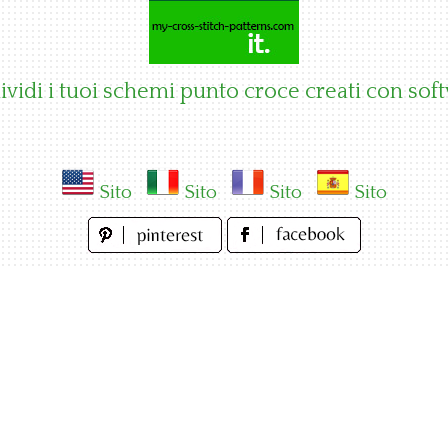
vidi i tuoi schemi punto croce creati con sof
Sito
Sito
Sito
Sito