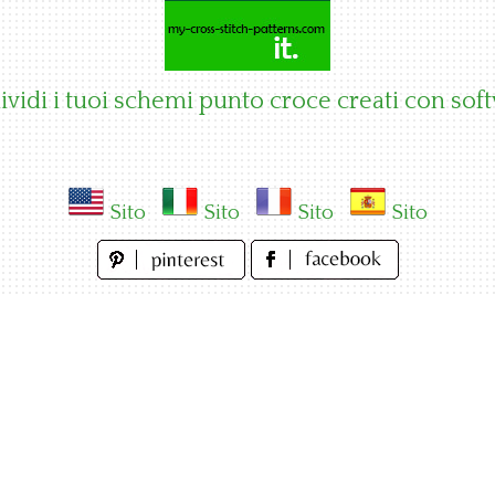
vidi i tuoi schemi punto croce creati con sof
Sito
Sito
Sito
Sito