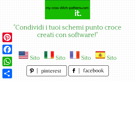
Skip
to
content
"Condividi i tuoi schemi punto croce
creati con software!"
Pinterest
Sito
Sito
Sito
Sito
Facebook
WhatsApp
Condividi