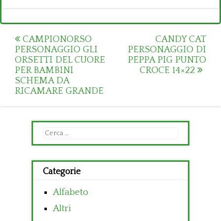
Post
CAMPIONORSO
CANDY CAT
PERSONAGGIO GLI
PERSONAGGIO DI
navigation
ORSETTI DEL CUORE
PEPPA PIG PUNTO
PER BAMBINI
CROCE 14×22
SCHEMA DA
RICAMARE GRANDE
Ricerca
per:
Categorie
Alfabeto
Altri