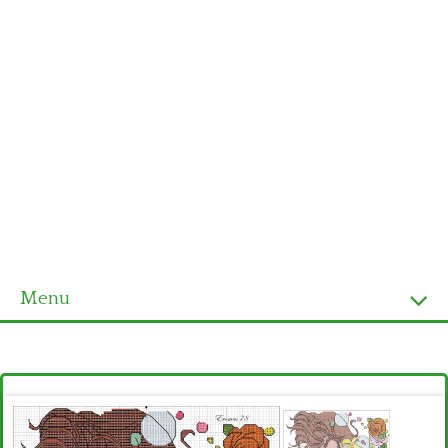
Menu
Homepage
Ultimi schemi
Alfabeto