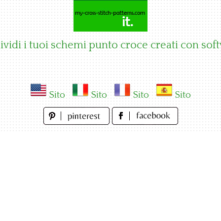
vidi i tuoi schemi punto croce creati con sof
Sito
Sito
Sito
Sito