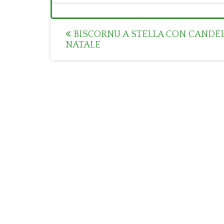
Post
BISCORNU A STELLA CON CANDE
NATALE
navigation