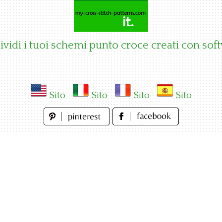
vidi i tuoi schemi punto croce creati con sof
Sito
Sito
Sito
Sito