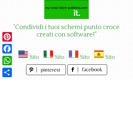
Skip
to
content
"Condividi i tuoi schemi punto croce
creati con software!"
Pinterest
Sito
Sito
Sito
Sito
Facebook
WhatsApp
Condividi