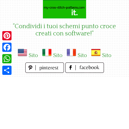
Skip
to
content
"Condividi i tuoi schemi punto croce
creati con software!"
Pinterest
Sito
Sito
Sito
Sito
Facebook
WhatsApp
Condividi