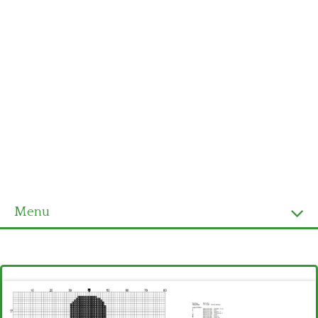
Menu
Homepage
Ultimi schemi
Alfabeto