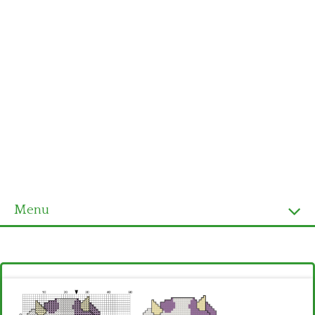
Menu
Homepage
Ultimi schemi
Alfabeto