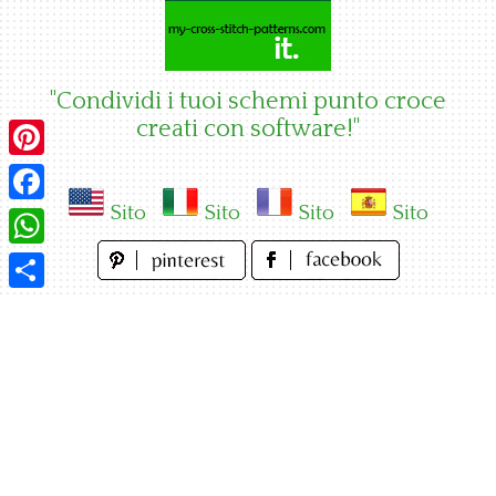
Skip
to
content
"Condividi i tuoi schemi punto croce
creati con software!"
Pinterest
Sito
Sito
Sito
Sito
Facebook
WhatsApp
Condividi